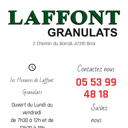
2 Chemin du Barrail, 47310 Brax
Contactez nous
les Horaires de Laffont
05 53 99
Granulats
48 18
Suivez
Ouvert du Lundi au
vendredi
nous
de 7h30 à 12h et de