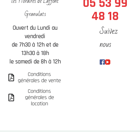
les Horaires de Laffont
05 53 99
Granulats
48 18
Suivez
Ouvert du Lundi au
vendredi
nous
de 7h30 à 12h et de
13h30 à 18h
le samedi de 8h à 12h
Conditions
générales de vente
Conditions
générales de
location